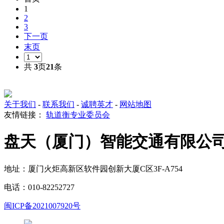
1
2
3
下一页
末页
共
3
页
21
条
关于我们
-
联系我们
-
诚聘英才
-
网站地图
友情链接：
轨道衡专业委员会
盘天（厦门）智能交通有限公
地址：厦门火炬高新区软件园创新大厦C区3F-A754
电话：010-82252727
闽ICP备2021007920号