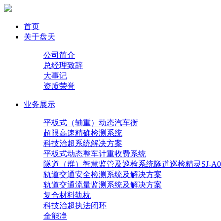
首页
关于盘天
公司简介
总经理致辞
大事记
资质荣誉
业务展示
平板式（轴重）动态汽车衡
超限高速精确检测系统
科技治超系统解决方案
平板式动态整车计重收费系统
隧道（群）智慧监管及巡检系统隧道巡检精灵SJ-A0
轨道交通安全检测系统及解决方案
轨道交通流量监测系统及解决方案
复合材料轨枕
科技治超执法闭环
全能净