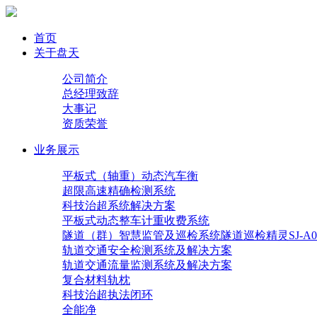
首页
关于盘天
公司简介
总经理致辞
大事记
资质荣誉
业务展示
平板式（轴重）动态汽车衡
超限高速精确检测系统
科技治超系统解决方案
平板式动态整车计重收费系统
隧道（群）智慧监管及巡检系统隧道巡检精灵SJ-A0
轨道交通安全检测系统及解决方案
轨道交通流量监测系统及解决方案
复合材料轨枕
科技治超执法闭环
全能净