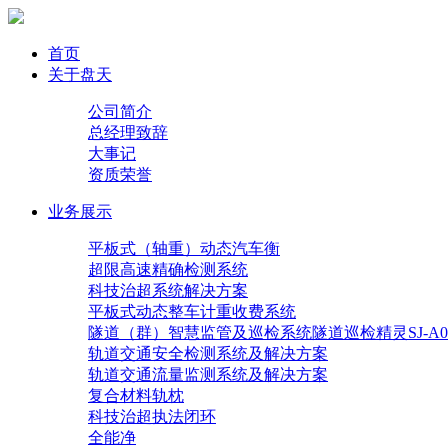
首页
关于盘天
公司简介
总经理致辞
大事记
资质荣誉
业务展示
平板式（轴重）动态汽车衡
超限高速精确检测系统
科技治超系统解决方案
平板式动态整车计重收费系统
隧道（群）智慧监管及巡检系统隧道巡检精灵SJ-A0
轨道交通安全检测系统及解决方案
轨道交通流量监测系统及解决方案
复合材料轨枕
科技治超执法闭环
全能净